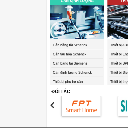
CÂN ĐỊNH LƯỢNG
THI
Cân băng tải Schenck
Thiết bị AB
Cân tàu hỏa Schenck
Thiết bị E
Cân băng tải Siemens
Thiết bị 
Cân định lượng Schenck
Thiết bị S
Thiết bị phụ trợ cân
Thiết bị th
Thiết bị Đi
ĐỐI TÁC
Thiết bị Au
Thiết bị S