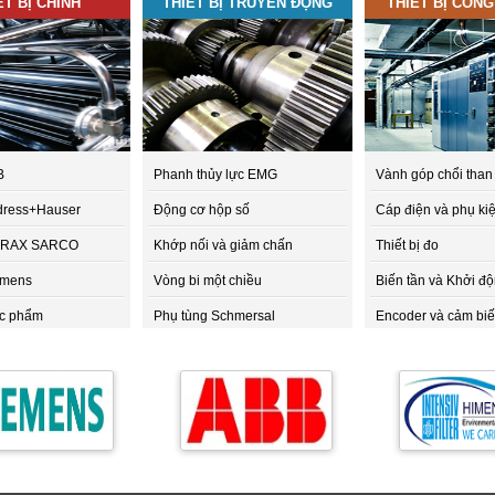
ẾT BỊ CHÍNH
THIẾT BỊ TRUYỀN ĐỘNG
THIẾT BỊ CÔNG
B
Phanh thủy lực EMG
Vành góp chổi than
ndress+Hauser
Động cơ hộp số
Cáp điện và phụ ki
SPIRAX SARCO
Khớp nối và giảm chấn
Thiết bị đo
iemens
Vòng bi một chiều
Biến tần và Khởi 
ực phẩm
Phụ tùng Schmersal
Encoder và cảm bi
ều khiển
tomotive
TAD - COBRA