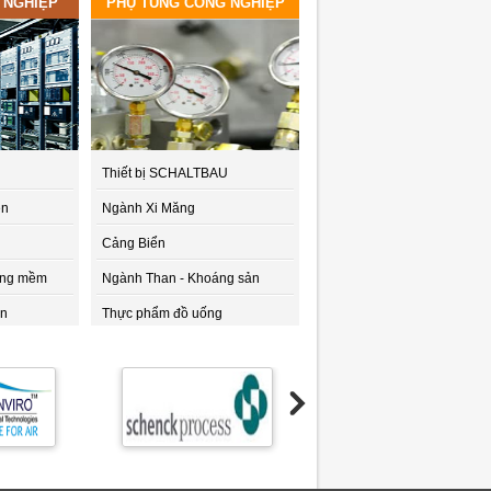
 NGHIỆP
PHỤ TÙNG CÔNG NGHIỆP
Thiết bị SCHALTBAU
ện
Ngành Xi Măng
Cảng Biển
động mềm
Ngành Than - Khoáng sản
ến
Thực phẩm đồ uống